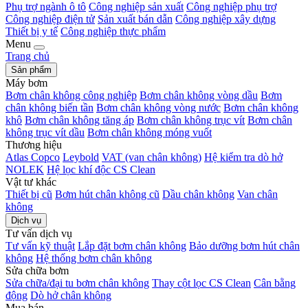
Phụ trợ ngành ô tô
Công nghiệp sản xuất
Công nghiệp phụ trợ
Công nghiệp điện tử
Sản xuất bán dẫn
Công nghiệp xây dựng
Thiết bị y tế
Công nghiệp thực phẩm
Menu
Trang chủ
Sản phẩm
Máy bơm
Bơm chân không công nghiệp
Bơm chân không vòng dầu
Bơm
chân không biến tần
Bơm chân không vòng nước
Bơm chân không
khô
Bơm chân không tăng áp
Bơm chân không trục vít
Bơm chân
không trục vít dầu
Bơm chân không móng vuốt
Thương hiệu
Atlas Copco
Leybold
VAT (van chân không)
Hệ kiểm tra dò hở
NOLEK
Hệ lọc khí độc CS Clean
Vật tư khác
Thiết bị cũ
Bơm hút chân không cũ
Dầu chân không
Van chân
không
Dịch vụ
Tư vấn dịch vụ
Tư vấn kỹ thuật
Lắp đặt bơm chân không
Bảo dưỡng bơm hút chân
không
Hệ thống bơm chân không
Sửa chữa bơm
Sửa chữa/đại tu bơm chân không
Thay cột lọc CS Clean
Cân bằng
động
Dò hở chân không
Mua bán