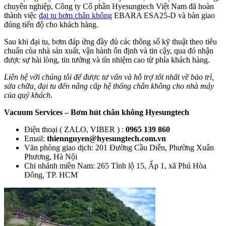
chuyên nghiệp, Công ty Cổ phần Hyesungtech Việt Nam đã hoàn
thành việc
đại tu bơm chân không
EBARA ESA25-D và bàn giao
đúng tiến độ cho khách hàng.
Sau khi đại tu, bơm đáp ứng đầy đủ các thông số kỹ thuật theo tiêu
chuẩn của nhà sản xuất, vận hành ổn định và tin cậy, qua đó nhận
được sự hài lòng, tin tưởng và tín nhiệm cao từ phía khách hàng.
Liên hệ với chúng tôi để được tư vấn và hỗ trợ tốt nhất về bảo trì,
sửa chữa, đại tu đến nâng cấp hệ thống chân không cho nhà máy
của quý khách.
Vacuum Services – Bơm hút chân không Hyesungtech
Điện thoại ( ZALO, VIBER ) :
0965 139 860
Email:
thiennguyen@hyesungtech.com.vn
Văn phòng giao dịch: 201 Đường Cầu Diễn, Phường Xuân
Phương, Hà Nội
Chi nhánh miền Nam: 265 Tỉnh lộ 15, Ấp 1, xã Phú Hòa
Đông, TP. HCM