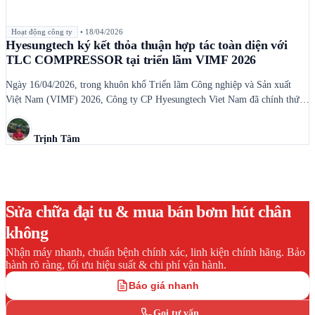
Hoạt động công ty
•
18/04/2026
Hyesungtech ký kết thỏa thuận hợp tác toàn diện với
TLC COMPRESSOR tại triển lãm VIMF 2026
Ngày 16/04/2026, trong khuôn khổ Triển lãm Công nghiệp và Sản xuất
Việt Nam (VIMF) 2026, Công ty CP Hyesungtech Viet Nam đã chính thức
ký kết thỏa thuận hợp tác toàn diện với TLC Compressor – một thương hiệu
uy tín trong lĩnh vực máy nén khí công nghiệp và giải pháp khí nén […]
Trịnh Tâm
Sửa chữa đại tu & mua bán bơm hút chân
không
Nhận máy nhanh, chuẩn bệnh chính xác, linh kiện chính hãng. Bảo
hành rõ ràng, tối ưu hiệu suất & chi phí vận hành.
Báo giá nhanh
Gọi tư vấn