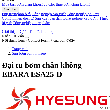
Mua bán bơm chân không cũ
Cho thuê bơm chân không
Giải pháp
Phụ trợ ngành ô tô
Công nghiệp sản xuất
Công nghiệp phụ trợ
Công nghiệp điện tử
Sản xuất bán dẫn
Công nghiệp xây dựng
Thiết
bị y tế
Công nghiệp thực phẩm
Giới thiệu
Dự án
Tin tức
Liên hệ
Nhận Tư Vấn
Nội dung form / Contact Form 7 của bạn ở đây.
Trang chủ
Sửa bơm công nghiệp
Đại tu bơm chân không
EBARA ESA25-D