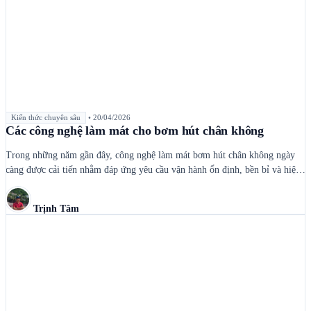
Kiến thức chuyên sâu
•
20/04/2026
Các công nghệ làm mát cho bơm hút chân không
Trong những năm gần đây, công nghệ làm mát bơm hút chân không ngày
càng được cải tiến nhằm đáp ứng yêu cầu vận hành ổn định, bền bỉ và hiệu
quả hơn trong sản xuất công nghiệp. Hệ thống làm mát là một yếu tố quan
trọng, ảnh hưởng trực tiếp đến hiệu suất […]
Trịnh Tâm