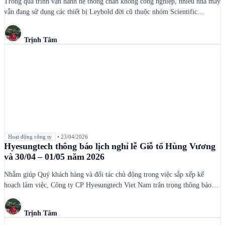
Trong quá trình vận hành hệ thống chân không công nghiệp, nhiều nhà máy
vẫn đang sử dụng các thiết bị Leybold đời cũ thuộc nhóm Scientific
Vacuum, bao gồm bơm cryo, đồng hồ đo chân không, bơm turbo phân tử,
hệ thống bơm và máy dò rò rỉ helium. Tuy nhiên, một số dòng […]
Trịnh Tâm
Hoạt động công ty
•
23/04/2026
Hyesungtech thông báo lịch nghỉ lễ Giỗ tổ Hùng Vương
và 30/04 – 01/05 năm 2026
Nhằm giúp Quý khách hàng và đối tác chủ động trong việc sắp xếp kế
hoạch làm việc, Công ty CP Hyesungtech Viet Nam trân trọng thông báo
lịch nghỉ lễ Giỗ Tổ Hùng Vương (10/03 Âm lịch) và kỳ nghỉ đại lễ 30/04 –
01/05 năm 2026. Đây là những dịp lễ lớn, mang […]
Trịnh Tâm