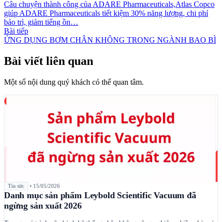
Câu chuyện thành công của ADARE Pharmaceuticals,Atlas Copco
giúp ADARE Pharmaceuticals tiết kiệm 30% năng lượng, chi phí
bảo trì, giảm tiếng ồn…
Bài tiếp
ỨNG DỤNG BƠM CHÂN KHÔNG TRONG NGÀNH BAO BÌ
Bài viết liên quan
Một số nội dung quý khách có thể quan tâm.
Tin tức
•
15/05/2026
Danh mục sản phẩm Leybold Scientific Vacuum đã
ngừng sản xuất 2026