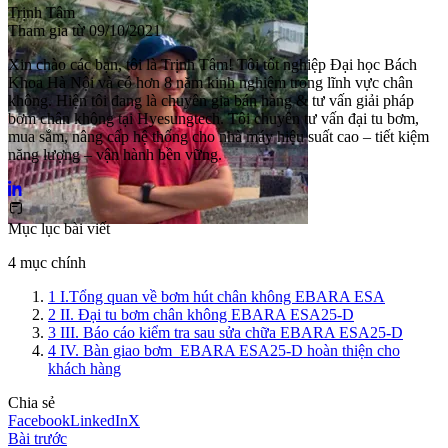
Trịnh Tâm
Tham gia từ
09/10/2021
Xin chào các bạn, tôi là Trịnh Tâm! Tôi tốt nghiệp Đại học Bách
Khoa Hà Nội và có hơn 8 năm kinh nghiệm trong lĩnh vực chân
không. Hiện tôi đang là chuyên gia bán hàng & tư vấn giải pháp
bơm chân không tại Hyesungtech. Tôi chuyên tư vấn đại tu bơm,
mua sắm, nâng cấp hệ thống cho nhà máy hiệu suất cao – tiết kiệm
năng lượng – vận hành bền vững.
Mục lục bài viết
4 mục chính
1
I.Tổng quan về bơm hút chân không EBARA ESA
2
II. Đại tu bơm chân không EBARA ESA25-D
3
III. Báo cáo kiểm tra sau sửa chữa EBARA ESA25-D
4
IV. Bàn giao bơm EBARA ESA25-D hoàn thiện cho
khách hàng
Chia sẻ
Facebook
LinkedIn
X
Bài trước