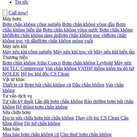
Tin tức
Call now!
Máy bơm
Bơm chân không công nghiệp
Bơm chân không vòng dầu
Bơm
chân không biến tần
Bơm chân không vòng nước
Bơm chân không
khô
Bơm chân không tăng áp
Bơm chân không trục vít
Bơm chân
không trục vít dầu
Bơm chân không móng vuốt
Máy nén khí
Máy nén khí công nghiệp
Máy nén khí trục vít
Máy nén khí biến tần
Thương hiệu
Bơm chân không Atlas Copco
Bơm chân không Leybold
Máy nén
khí TLC Compressor
Van chân không VAT
Hệ thống kiểm tra dò hở
NOLEK
Hệ lọc khí độc CS Clean
Vật tư khác
Thiết bị cũ
Bơm hút chân không cũ
Dầu chân không
Van chân
không
Tư vấn dịch vụ
Tư vấn kỹ thuật
Lắp đặt bơm chân không
Bảo dưỡng bơm hút chân
không
Hệ thống bơm chân không
Sửa chữa bơm
Đại tu sửa chữa bơm hút chân không
Thay cột lọc CS Clean
Cân
bằng động
Dò hở chân không
Mua bán
Mua bán bơm chân không cũ
Cho thuê bơm chân không