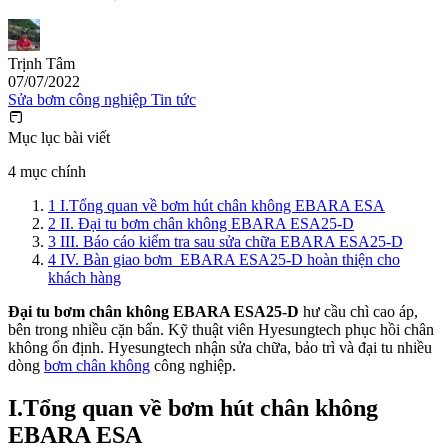
Trịnh Tâm
07/07/2022
Sửa bơm công nghiệp
Tin tức
Mục lục bài viết
4 mục chính
1
I.Tổng quan về bơm hút chân không EBARA ESA
2
II. Đại tu bơm chân không EBARA ESA25-D
3
III. Báo cáo kiểm tra sau sửa chữa EBARA ESA25-D
4
IV. Bàn giao bơm EBARA ESA25-D hoàn thiện cho
khách hàng
Đại tu bơm chân không EBARA ESA25-D
hư cầu chì cao áp,
bên trong nhiều cặn bẩn. Kỹ thuật viên Hyesungtech phục hồi chân
không ổn định. Hyesungtech nhận sửa chữa, bảo trì và đại tu nhiều
dòng
bơm chân không
công nghiệp.
I.Tổng quan về bơm hút chân không
EBARA ESA